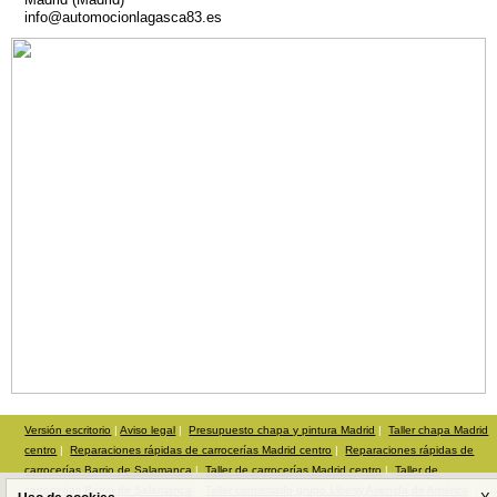
info@automocionlagasca83.es
Versión escritorio
|
Aviso legal
|
Presupuesto chapa y pintura Madrid
|
Taller chapa Madrid
centro
|
Reparaciones rápidas de carrocerías Madrid centro
|
Reparaciones rápidas de
carrocerías Barrio de Salamanca
|
Taller de carrocerías Madrid centro
|
Taller de
carrocerías Barrio de Salamanca
|
Taller concertado grupo Liberty Avenida de América
|